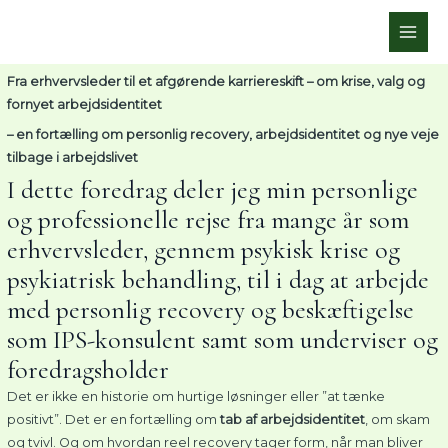
Gå
MAI
til
ME
indholdet
Fra erhvervsleder til et afgørende karriereskift – om krise, valg og
fornyet arbejdsidentitet
– en fortælling om personlig recovery, arbejdsidentitet og nye veje
tilbage i arbejdslivet
I dette foredrag deler jeg min personlige
og professionelle rejse fra mange år som
erhvervsleder, gennem psykisk krise og
psykiatrisk behandling, til i dag at arbejde
med personlig recovery og beskæftigelse
som IPS-konsulent samt som underviser og
foredragsholder
Det er ikke en historie om hurtige løsninger eller ”at tænke
positivt”. Det er en fortælling om
tab af arbejdsidentitet
, om skam
og tvivl. Og om hvordan reel recovery tager form, når man bliver