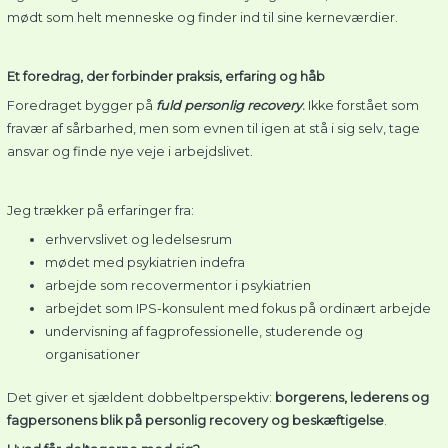
mødt som helt menneske og finder ind til sine kerneværdier.
Et foredrag, der forbinder praksis, erfaring og håb
Foredraget bygger på
fuld personlig recovery
.
Ikke forstået som
fravær af sårbarhed, men som evnen til igen at stå i sig selv, tage
ansvar og finde nye veje i arbejdslivet.
Jeg trækker på erfaringer fra:
erhvervslivet og ledelsesrum
mødet med psykiatrien indefra
arbejde som recovermentor i psykiatrien
arbejdet som IPS-konsulent med fokus på ordinært arbejde
undervisning af fagprofessionelle, studerende og
organisationer
Det giver et sjældent dobbeltperspektiv:
borgerens, lederens og
fagpersonens blik på personlig recovery og beskæftigelse
.