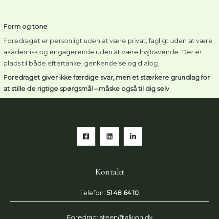
Form og tone
Foredraget er personligt uden at være privat, fagligt uden at være
akademisk og engagerende uden at være højtravende. Der er
plads til både eftertanke, genkendelse og dialog.
Foredraget giver ikke færdige svar, men et stærkere grundlag for
at stille de rigtige spørgsmål – måske også til dig selv
Kontakt
Telefon:
51 48 64 10
Foredrag: steen@alkion.dk