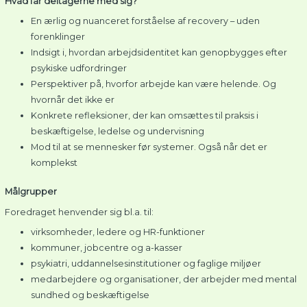
Hvad får deltagerne med sig?
En ærlig og nuanceret forståelse af recovery – uden
forenklinger
Indsigt i, hvordan arbejdsidentitet kan genopbygges efter
psykiske udfordringer
Perspektiver på, hvorfor arbejde kan være helende. Og
hvornår det ikke er
Konkrete refleksioner, der kan omsættes til praksis i
beskæftigelse, ledelse og undervisning
Mod til at se mennesker før systemer. Også når det er
komplekst
Målgrupper
Foredraget henvender sig bl.a. til:
virksomheder, ledere og HR-funktioner
kommuner, jobcentre og a-kasser
psykiatri, uddannelsesinstitutioner og faglige miljøer
medarbejdere og organisationer, der arbejder med mental
sundhed og beskæftigelse